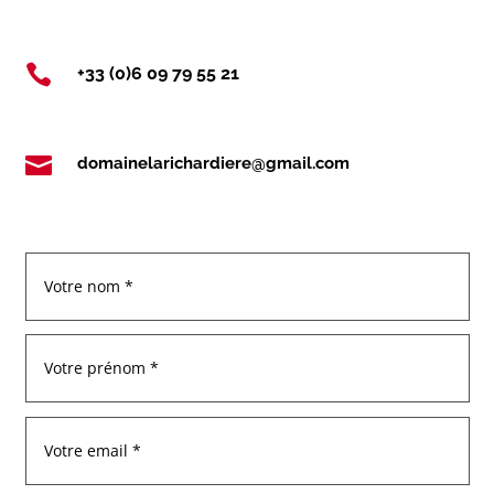

+33 (0)6 09 79 55 21

domainelarichardiere@gmail.com