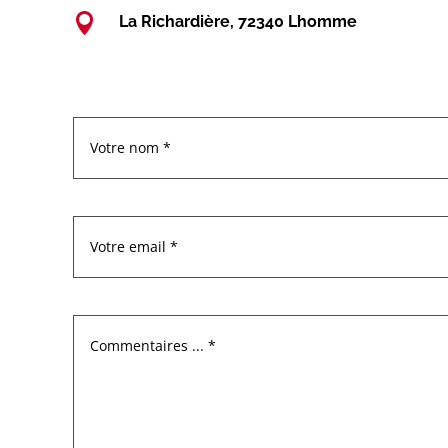

La Richardière, 72340 Lhomme