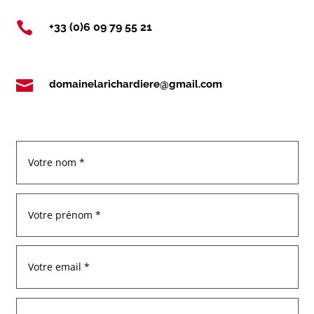

+33 (0)6 09 79 55 21

domainelarichardiere@gmail.com