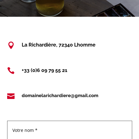

La Richardière, 72340 Lhomme

+33 (0)6 09 79 55 21

domainelarichardiere@gmail.com