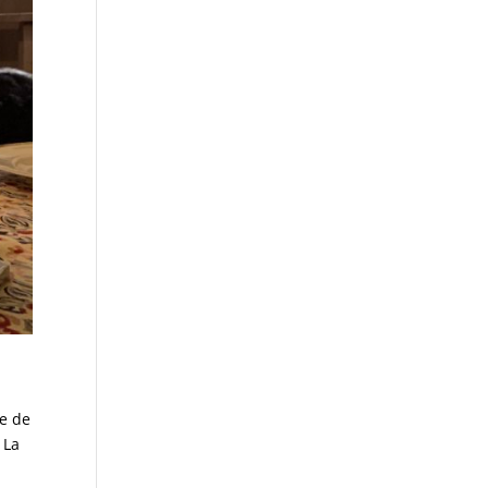
ée de
 La