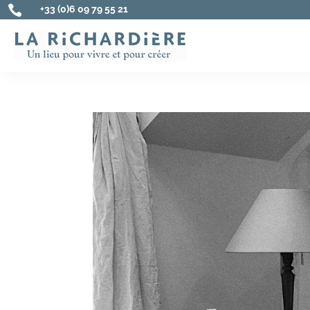

+33 (0)6 09 79 55 21