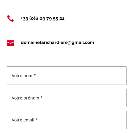

+33 (0)6 09 79 55 21

domainelarichardiere@gmail.com