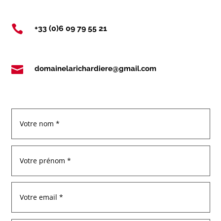

+33 (0)6 09 79 55 21

domainelarichardiere@gmail.com