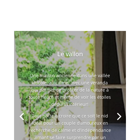
Le vallon
Une maison ancienne dans une vallée
viticole, au calme, avec une veranda
qui permet de profiter de la nature à
toute heure et même de voir les étoiles
depuis l’intérieur!
Tout porte à croire que ce soit le nid
idéal pour un couple d’amoureux en
recherche de calme et d’indépendance
aimant se faire surprendre par un