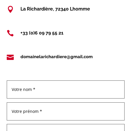

La Richardière, 72340 Lhomme

+33 (0)6 09 79 55 21

domainelarichardiere@gmail.com