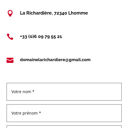

La Richardière, 72340 Lhomme

+33 (0)6 09 79 55 21

domainelarichardiere@gmail.com