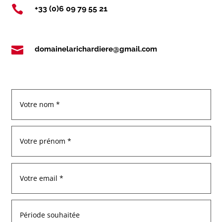

+33 (0)6 09 79 55 21

domainelarichardiere@gmail.com