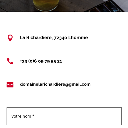

La Richardière, 72340 Lhomme

+33 (0)6 09 79 55 21

domainelarichardiere@gmail.com