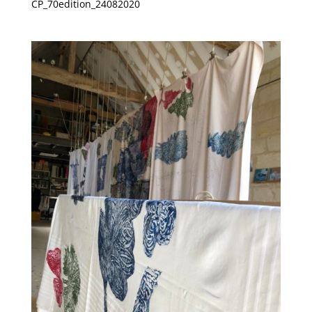
CP_70edition_24082020