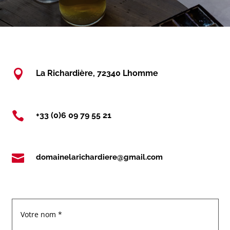

La Richardière, 72340 Lhomme

+33 (0)6 09 79 55 21

domainelarichardiere@gmail.com