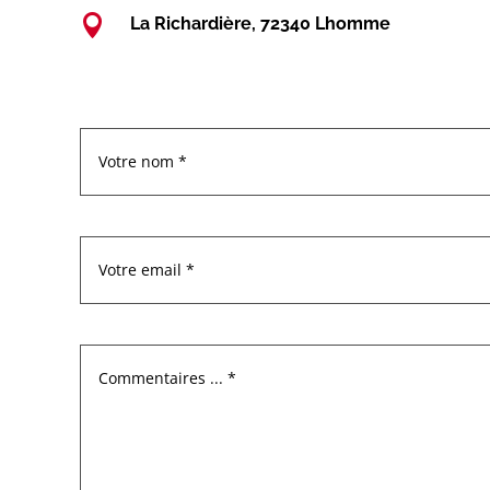

La Richardière, 72340 Lhomme