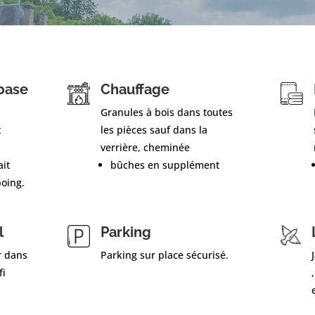
base
Chauffage
Granules à bois dans toutes
t
les pièces sauf dans la
verrière, cheminée
ait
bûches en supplément
oing.
l
Parking
r dans
Parking sur place sécurisé.
fi