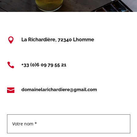

La Richardière, 72340 Lhomme

+33 (0)6 09 79 55 21

domainelarichardiere@gmail.com