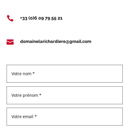

+33 (0)6 09 79 55 21

domainelarichardiere@gmail.com