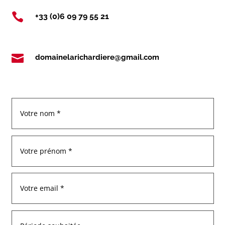

+33 (0)6 09 79 55 21

domainelarichardiere@gmail.com