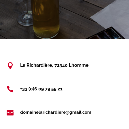

La Richardière, 72340 Lhomme

+33 (0)6 09 79 55 21

domainelarichardiere@gmail.com