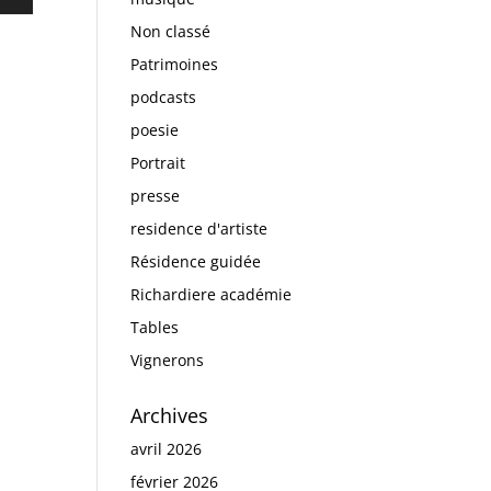
Non classé
es
bas
Patrimoines
podcasts
enter
poesie
uer
Portrait
presse
e.
residence d'artiste
Résidence guidée
Richardiere académie
Tables
Vignerons
Archives
avril 2026
février 2026