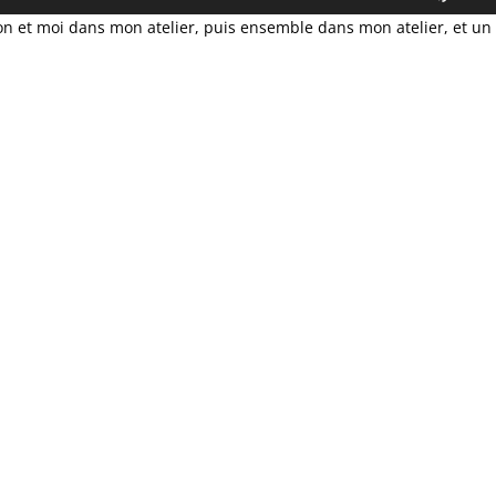
les
lon et moi dans mon atelier, puis ensemble dans mon atelier, et un
flèch
haut/
pour
augm
ou
dimin
le
volum