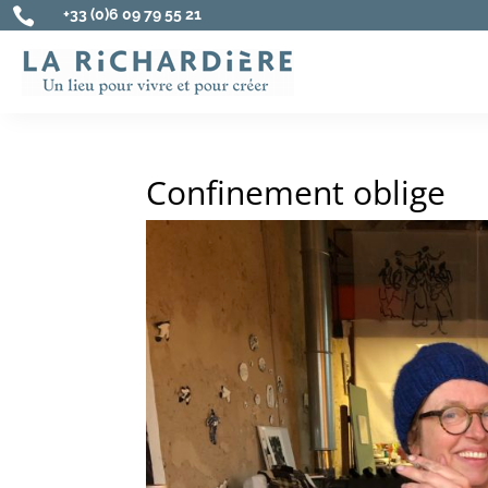

+33 (0)6 09 79 55 21
Confinement oblige