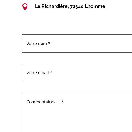

La Richardière, 72340 Lhomme