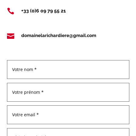

+33 (0)6 09 79 55 21

domainelarichardiere@gmail.com