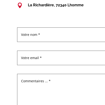

La Richardière, 72340 Lhomme