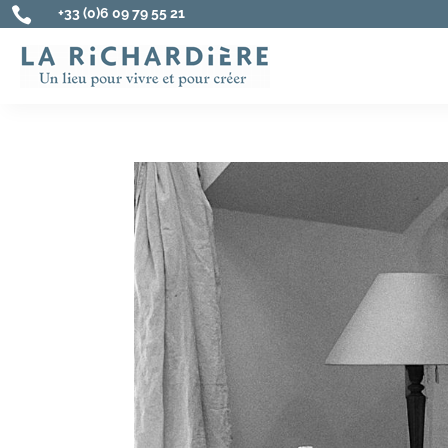

+33 (0)6 09 79 55 21