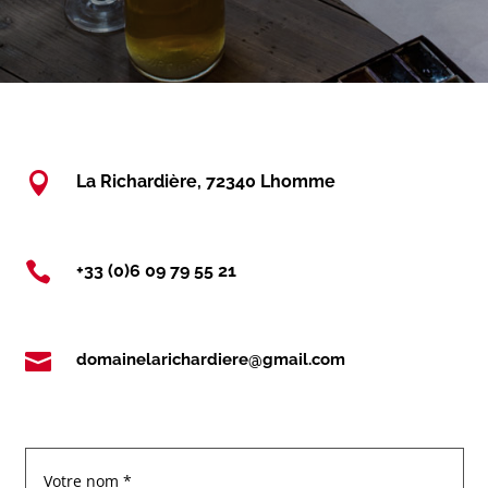

La Richardière, 72340 Lhomme

+33 (0)6 09 79 55 21

domainelarichardiere@gmail.com