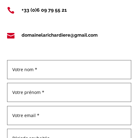

+33 (0)6 09 79 55 21

domainelarichardiere@gmail.com