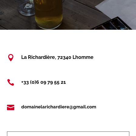

La Richardière, 72340 Lhomme

+33 (0)6 09 79 55 21

domainelarichardiere@gmail.com