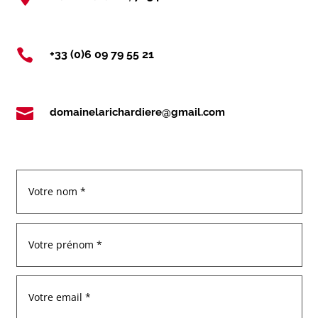

+33 (0)6 09 79 55 21

domainelarichardiere@gmail.com