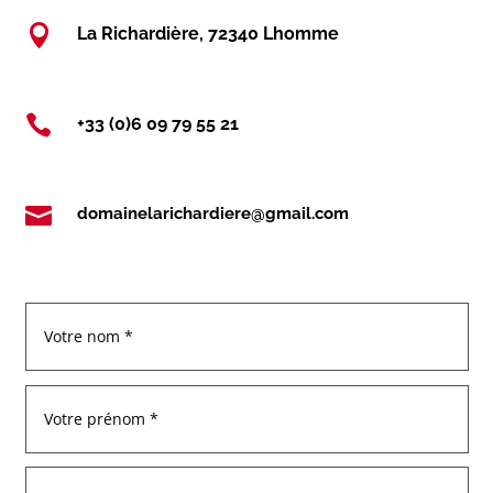

La Richardière, 72340 Lhomme

+33 (0)6 09 79 55 21

domainelarichardiere@gmail.com