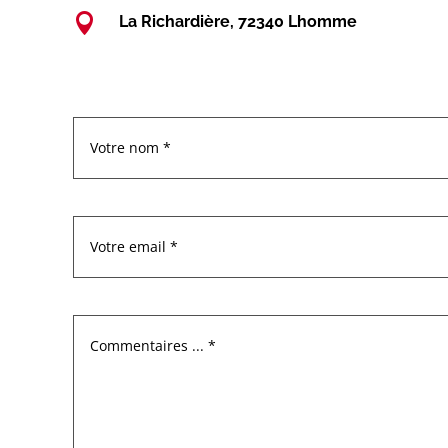

La Richardière, 72340 Lhomme