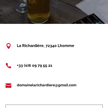

La Richardière, 72340 Lhomme

+33 (0)6 09 79 55 21

domainelarichardiere@gmail.com