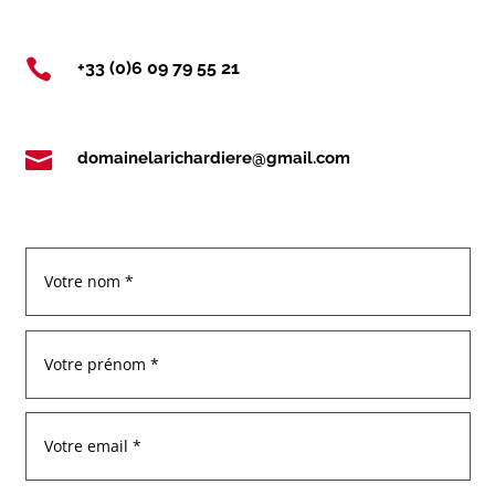

+33 (0)6 09 79 55 21

domainelarichardiere@gmail.com