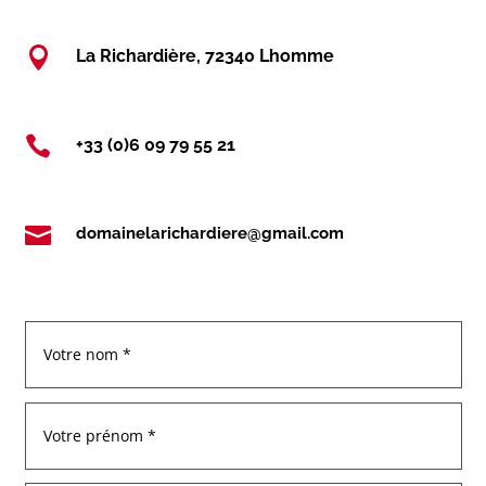

La Richardière, 72340 Lhomme

+33 (0)6 09 79 55 21

domainelarichardiere@gmail.com