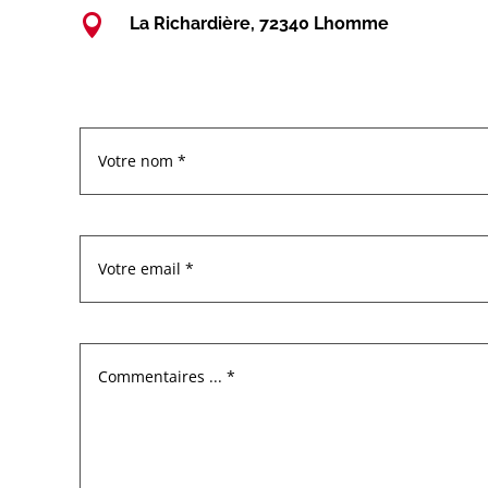

La Richardière, 72340 Lhomme