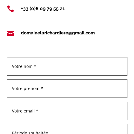

+33 (0)6 09 79 55 21

domainelarichardiere@gmail.com