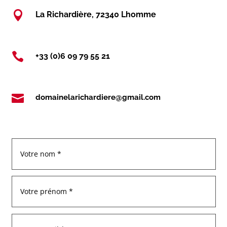

La Richardière, 72340 Lhomme

+33 (0)6 09 79 55 21

domainelarichardiere@gmail.com