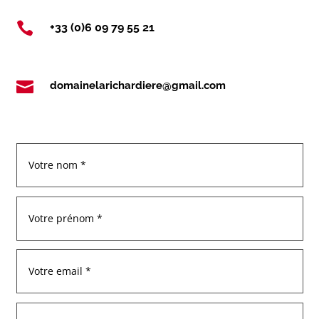

+33 (0)6 09 79 55 21

domainelarichardiere@gmail.com