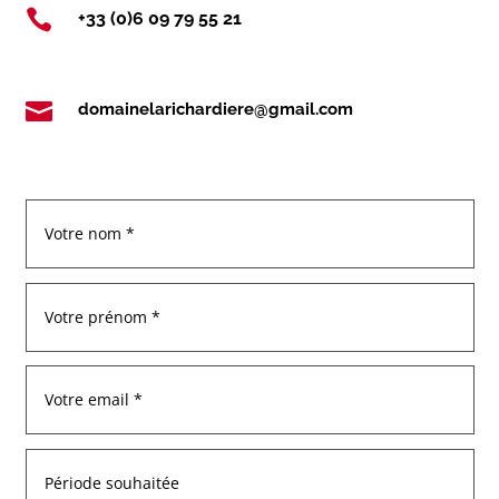

+33 (0)6 09 79 55 21

domainelarichardiere@gmail.com