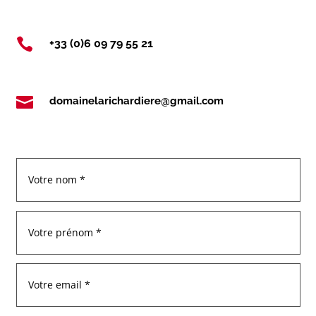

+33 (0)6 09 79 55 21

domainelarichardiere@gmail.com