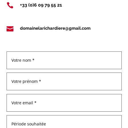

+33 (0)6 09 79 55 21

domainelarichardiere@gmail.com