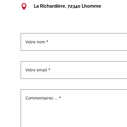

La Richardière, 72340 Lhomme