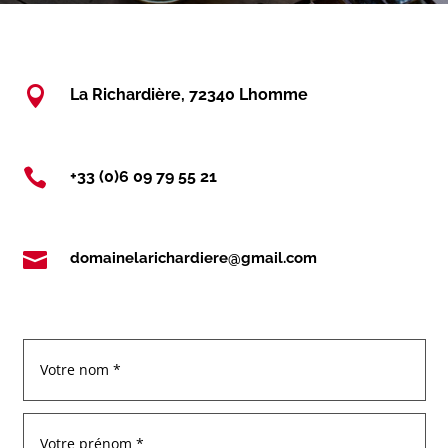

La Richardière, 72340 Lhomme

+33 (0)6 09 79 55 21

domainelarichardiere@gmail.com