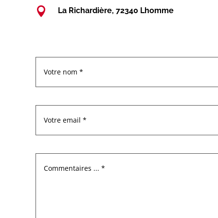

La Richardière, 72340 Lhomme