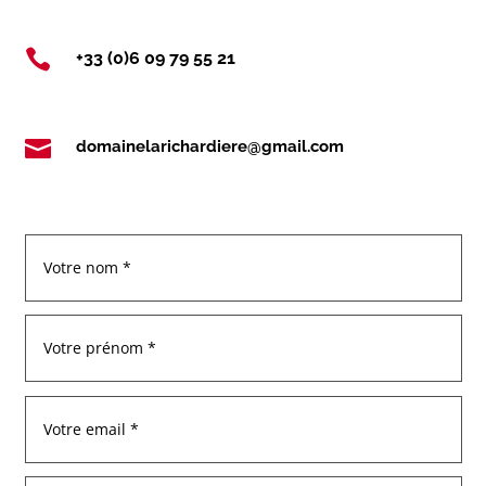

+33 (0)6 09 79 55 21

domainelarichardiere@gmail.com