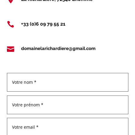

+33 (0)6 09 79 55 21

domainelarichardiere@gmail.com