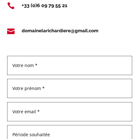

+33 (0)6 09 79 55 21

domainelarichardiere@gmail.com