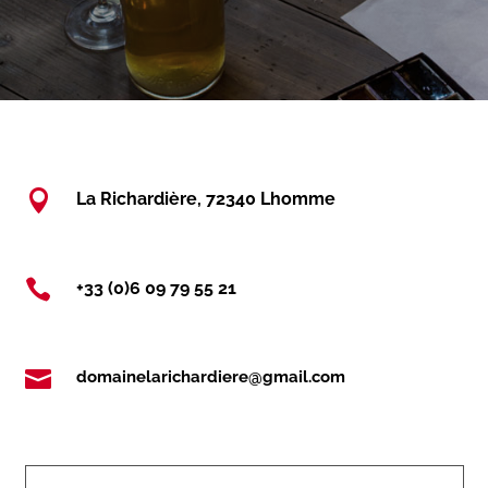

La Richardière, 72340 Lhomme

+33 (0)6 09 79 55 21

domainelarichardiere@gmail.com