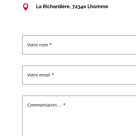

La Richardière, 72340 Lhomme