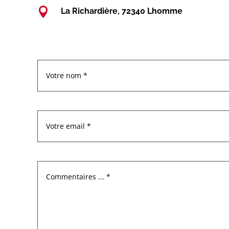

La Richardière, 72340 Lhomme