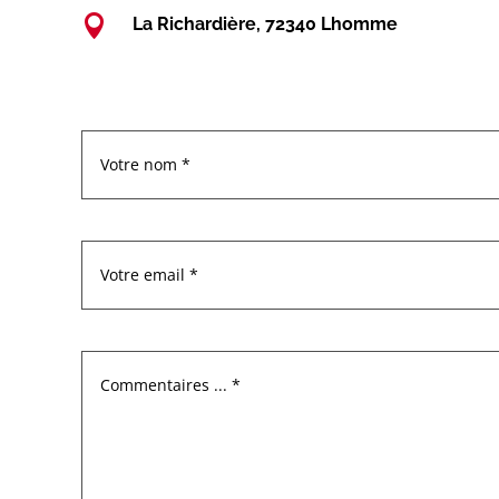

La Richardière, 72340 Lhomme