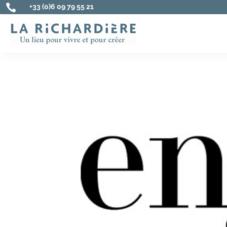

+33 (0)6 09 79 55 21