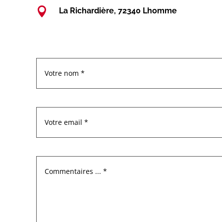

La Richardière, 72340 Lhomme