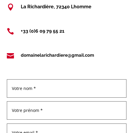

La Richardière, 72340 Lhomme

+33 (0)6 09 79 55 21

domainelarichardiere@gmail.com